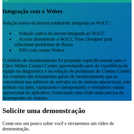
Integração com o Webex
Solução nativa da nuvem totalmente integrada ao WxCC:
Solução nativa da nuvem integrada ao WxCC
Acesse diretamente o WxCC Flow Designer para
solucionar problemas de fluxos
SSO com contas Webex
O módulo de monitoramento foi projetado especificamente para o
Cisco Webex Contact Center, aproveitando anos de experiência da
equipe no diagnóstico e na solução de problemas do Contact Center.
Ao contrário das ferramentas gerais de monitoramento que se
concentram nas métricas do servidor ou do sistema operacional, este
módulo vai além, capturando e interpretando o verdadeiro estado
operacional do aplicativo, fornecendo uma visão mais precisa do
desempenho do sistema.
Solicite uma demonstração
Conte-nos um pouco sobre você e enviaremos um vídeo de
demonstração.