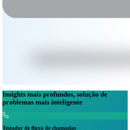
Insights mais profundos, solução de
problemas mais inteligente
Testador de fluxo de chamadas