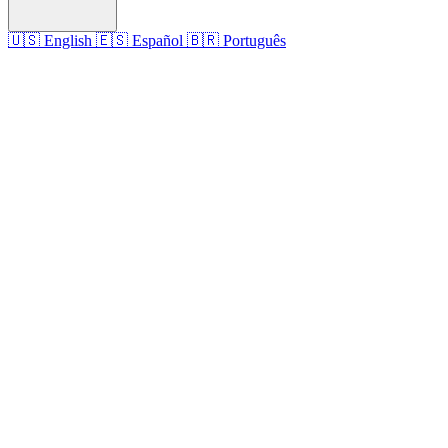
🇺🇸
English
🇪🇸
Español
🇧🇷
Português