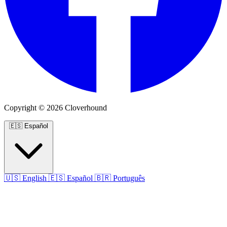
Copyright © 2026 Cloverhound
🇪🇸
Español
🇺🇸
English
🇪🇸
Español
🇧🇷
Português